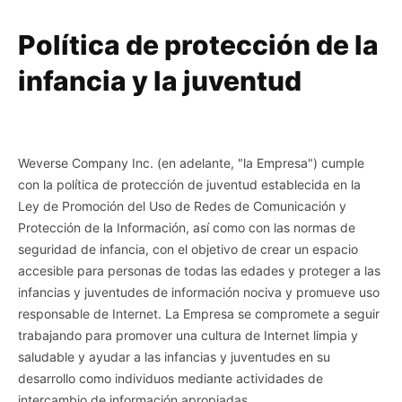
Responsable
de
Política de protección de la
la
infancia y la juventud
protección
de
la
juventud
y
Weverse Company Inc. (en adelante, "la Empresa") cumple
encargado
con la política de protección de juventud establecida en la
de
Ley de Promoción del Uso de Redes de Comunicación y
la
Protección de la Información, así como con las normas de
seguridad
seguridad de infancia, con el objetivo de crear un espacio
de
accesible para personas de todas las edades y proteger a las
la
infancias y juventudes de información nociva y promueve uso
infancia
responsable de Internet. La Empresa se compromete a seguir
trabajando para promover una cultura de Internet limpia y
saludable y ayudar a las infancias y juventudes en su
desarrollo como individuos mediante actividades de
intercambio de información apropiadas.